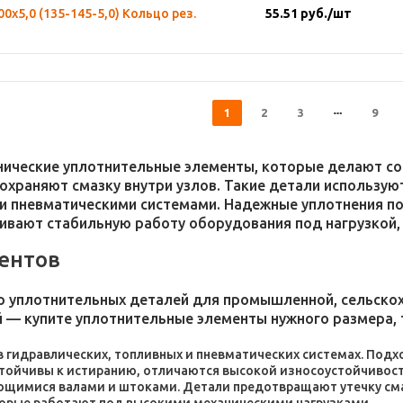
00х5,0 (135-145-5,0) Кольцо рез.
55.51
руб.
/шт
1
2
3
9
хнические уплотнительные элементы, которые делают 
 сохраняют смазку внутри узлов. Такие детали использ
и пневматическими системами. Надежные уплотнения п
чивают стабильную работу оборудования под нагрузкой,
ентов
 уплотнительных деталей для промышленной, сельскохо
 — купите уплотнительные элементы нужного размера, 
 в гидравлических, топливных и пневматических системах. По
стойчивы к истиранию, отличаются высокой износоустойчивос
ющимися валами и штоками. Детали предотвращают утечку сма