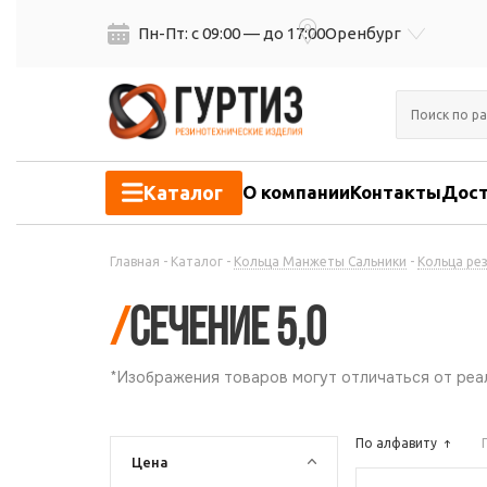
Пн-Пт: с 09:00 — до 17:00
Оренбург
Каталог
О компании
Контакты
Дост
Главная
-
Каталог
-
Кольца Манжеты Сальники
-
Кольца ре
/
Сечение 5,0
*Изображения товаров могут отличаться от реал
По алфавиту
Цена