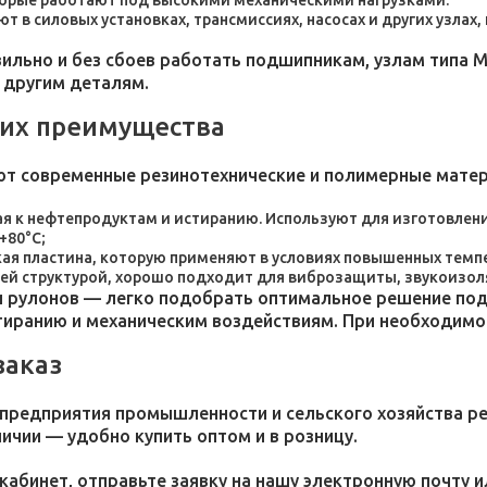
торые работают под высокими механическими нагрузками.
 в силовых установках, трансмиссиях, насосах и других узлах
льно и без сбоев работать подшипникам, узлам типа М
 другим деталям.
 их преимущества
ют современные резинотехнические и полимерные мате
я к нефтепродуктам и истиранию. Используют для изготовления
+80°C;
пластина, которую применяют в условиях повышенных темпер
ей структурой, хорошо подходит для виброзащиты, звукоизол
 рулонов — легко подобрать оптимальное решение под 
стиранию и механическим воздействиям. При необходим
заказ
 предприятия промышленности и сельского хозяйства р
личии — удобно купить оптом и в розницу.
кабинет, отправьте заявку на нашу электронную почту 