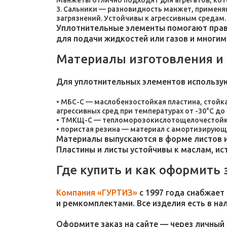
Манжеты отлично подходят для агрегатов, ко
Сальники — разновидность манжет, применяют
загрязнений. Устойчивы к агрессивным средам.
Уплотнительные элементы помогают прави
для подачи жидкостей или газов и многим
Материалы изготовления и
Для уплотнительных элементов использу
МБС-С — маслобензостойкая пластина, стойка
агрессивных сред при температурах от -30°C до 
ТМКЩ-С — тепломорозокислотощелочестойкая 
пористая резина — материал с амортизирующ
Материалы выпускаются в форме листов и
Пластины и листы устойчивы к маслам, и
Где купить и как оформить 
Компания «ГУРТИЗ»
с 1997 года снабжает
и ремкомплектами. Все изделия есть в на
Оформите заказ на сайте — через личный 