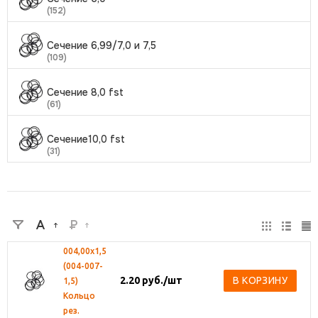
(152)
Сечение 6,99/7,0 и 7,5
(109)
Сечение 8,0 fst
(61)
Сечение10,0 fst
(31)
004,00х1,5
(004-007-
2.20
руб.
/шт
В КОРЗИНУ
1,5)
Кольцо
рез.