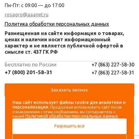
Пн-Пт: с 09:00 — до 17:00
rosagro@aaanet.ru
Политика обработки персональных данных
Размещенная на сайте информация о товарах,
ценах и наличии носит информационный
характер и не является публичной офертой в
смысле ст. 437 ГК РФ
Бесплатно по России
+7 (863) 227-58-30
+7 (800) 201-58-31
+7 (863) 227-58-31
Заказать звонок
Наш сайт использует файлы cookie для аналитики и
Навигация
Аккаунт
персонализации.
Продолжая использовать сайт после
ознакомления с этим сообщением, вы соглашаетесь с
Политикой обработки персональных данных
нашей
.
Каталог
Вход
Разрешить все
О компании
Регистрация
Контакты